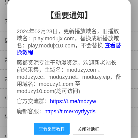
异次元觉醒
2023-08-08
5集全
【重要通知】
元素猎人
2023-08-08
39集全
2024年02月23日，更新播放域名，旧播放
域名：play.modujx.com，替换成新播放域
星梦手记
2023-08-08
12集全
名：play.modujx10.com，不会替换
查看替
换教程
新天线宝宝第二季
2023-08-08
60集全
魔都资源专注于动漫资源，欢迎新老站长
前来采集，主域名：moduzy.com、
moduzy.cc、moduzy.net、moduzy.vip，备
新天线宝宝
2023-08-08
60集全
用域名：moduzy1.com 至
moduzy10.com(均可访问)
小猪佩奇第一季
2023-08-08
52集全
官方交流群：
https://t.me/mdzyw
魔都客服：
https://t.me/roytfyyds
猪猪秀第三季
2023-08-07
23集全
查看采集教程
关闭对话框
小猪佩奇第一季 英文版
2023-08-07
52集全