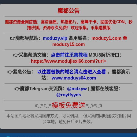
魔都公告
魔都资源全网首选：高清画质、热播影片、高峰不卡、回国优化CDN、秒
拖秒播，资源永久免费！欢迎采集，采集送模版
👉魔都导航站：
moduzy.vip
备用域名：
moduzy1.com 至
moduzy15.com
👉采集帮助文档：
点击前往采集教程
M3U8解析接口：
https://www.modujiexi66.com/?url=
👉紧急公告：
以往要替换的域名请点击进入查看
，魔都演示
站：
www.moduys04.com
👉魔都Telegram交流群：
@mdzyw
| 魔都在线客服：
@roytfyyds
👉👉
模板免费送
👈👈
本站图片地址将采用图床方式，可以调用， 但采集的同时建议将图片同
步本地，避免日后图片失效。