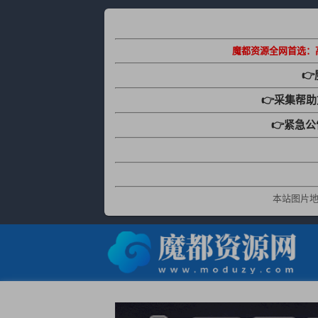
魔都资源全网首选：

👉采集帮
👉紧急
本站图片地