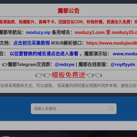
魔都公告
高清画质、热播影片、高峰不卡、回国优化CDN、秒拖秒播，资源永久免费！
魔都导航站：
moduzy.vip
备用域名：
moduzy1.com 至 moduzy15.
助文档：
点击前往采集教程
M3U8解析接口：
https://www.modujiexi6
公告：
以往要替换的域名请点击进入查看
，魔都演示站：
www.modu
👉魔都Telegram交流群：
@mdzyw
| 魔都在线客服：
@roytfyyds
👉👉
模板免费送
👈👈
址将采用图床方式，可以调用， 但采集的同时建议将图片同步本地，避免日后