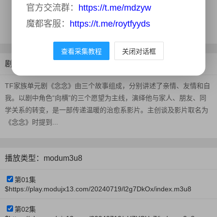
官方交流群：
https://t.me/mdzyw
地区：
中国大陆
魔都客服：
https://t.me/roytfyyds
更新时间：
2024-07-20
查看采集教程
关闭对话框
剧情介绍
TF家族单元剧《念念》由三个故事组成，分别讲述了亲情、友情和自
我。以剧中角色“向横”的三个愿望为主线，演绎他与家人、朋友、同
学关系的转变，是一部传递温暖的治愈系影片。主创谈及影片取名为
《念念》时提到...
播放类型：modum3u8
第01集
$https://play.modujx13.com/20240719/l2g7DkOx/index.m3u8
第02集