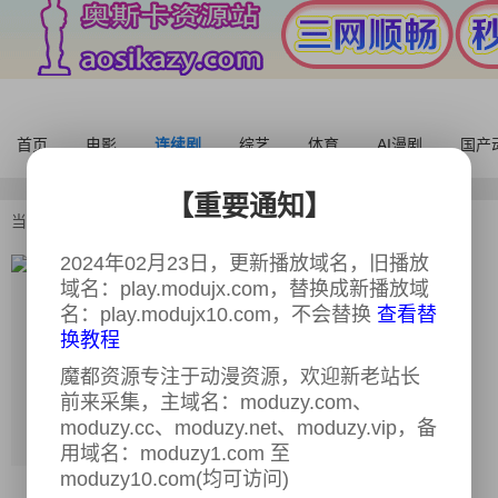
首页
电影
连续剧
综艺
体育
AI漫剧
国产
【重要通知】
当前位置：
首页
>
连续剧
>
念念
2024年02月23日，更新播放域名，旧播放
念念
全11集
域名：play.modujx.com，替换成新播放域
名：play.modujx10.com，不会替换
查看替
又名：
念念
换教程
导演：
暂无
魔都资源专注于动漫资源，欢迎新老站长
主演：
马嘉祺,宫政,丁程鑫,敖子逸,宋亚轩,
前来采集，主域名：moduzy.com、
刘耀文,张真源,贺峻霖,李天泽,陈玺达,陈泗
旭,宋文嘉,邓佳鑫
moduzy.cc、moduzy.net、moduzy.vip，备
用域名：moduzy1.com 至
类型：
悬疑,奇幻,冒险
moduzy10.com(均可访问)
年份：
2018