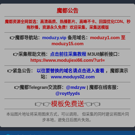
魔都公告
魔都资源全网首选：高清画质、热播影片、高峰不卡、回国优化CDN、秒
拖秒播，资源永久免费！欢迎采集，采集送模版
👉魔都导航站：
moduzy.vip
备用域名：
moduzy1.com 至
moduzy15.com
👉采集帮助文档：
点击前往采集教程
M3U8解析接口：
https://www.modujiexi66.com/?url=
👉紧急公告：
以往要替换的域名请点击进入查看
，魔都演示
站：
www.moduys02.com
👉魔都Telegram交流群：
@mdzyw
| 魔都在线客服：
@roytfyyds
👉👉
模板免费送
👈👈
本站图片地址将采用图床方式，可以调用， 但采集的同时建议将图片同
步本地，避免日后图片失效。