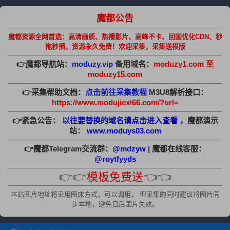
魔都公告
魔都资源全网首选：高清画质、热播影片、高峰不卡、回国优化CDN、秒
拖秒播，资源永久免费！欢迎采集，采集送模版
👉魔都导航站：
moduzy.vip
备用域名：
moduzy1.com 至
moduzy15.com
👉采集帮助文档：
点击前往采集教程
M3U8解析接口：
https://www.modujiexi66.com/?url=
👉紧急公告：
以往要替换的域名请点击进入查看
，魔都演示
站：
www.moduys03.com
👉魔都Telegram交流群：
@mdzyw
| 魔都在线客服：
@roytfyyds
👉👉
模板免费送
👈👈
本站图片地址将采用图床方式，可以调用， 但采集的同时建议将图片同
步本地，避免日后图片失效。