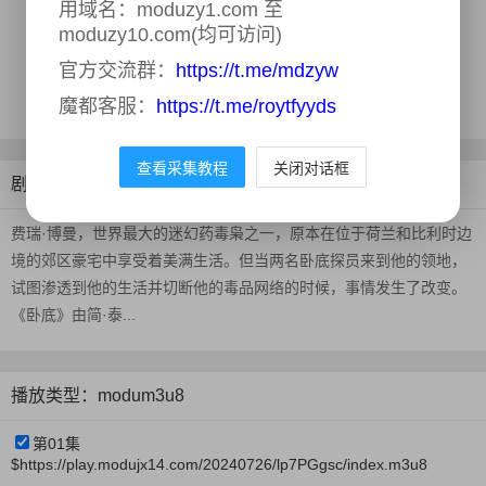
类型：
剧情
用域名：moduzy1.com 至
moduzy10.com(均可访问)
年份：
2019–
地区：
比利时,荷兰
官方交流群：
https://t.me/mdzyw
更新时间：
2024-07-26
魔都客服：
https://t.me/roytfyyds
查看采集教程
关闭对话框
剧情介绍
费瑞·博曼，世界最大的迷幻药毒枭之一，原本在位于荷兰和比利时边
境的郊区豪宅中享受着美满生活。但当两名卧底探员来到他的领地，
试图渗透到他的生活并切断他的毒品网络的时候，事情发生了改变。
《卧底》由简·泰...
播放类型：modum3u8
第01集
$https://play.modujx14.com/20240726/lp7PGgsc/index.m3u8