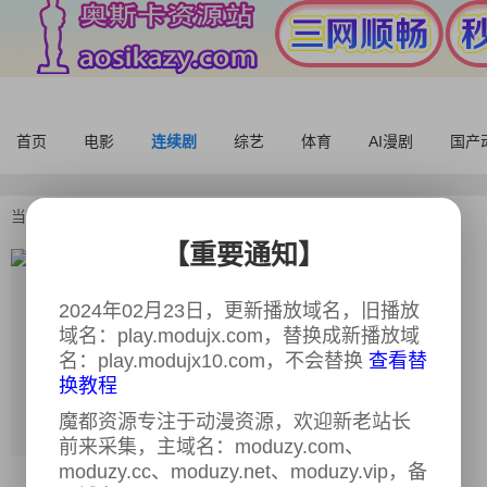
首页
电影
连续剧
综艺
体育
AI漫剧
国产
当前位置：
首页
>
连续剧
>
卧底第一季
【重要通知】
卧底第一季
全12集
2024年02月23日，更新播放域名，旧播放
又名：
Undercover Season 1
域名：play.modujx.com，替换成新播放域
导演：
暂无
名：play.modujx10.com，不会替换
查看替
主演：
凯文·让森斯,弗兰克·拉默
换教程
斯,Christine·Verheyden,提伯·范登博尔,雷
蒙德·提哈瑞,迈克尔·帕斯,鲁本·奥查迪亚诺,
魔都资源专注于动漫资源，欢迎新老站长
克里斯·库彭斯,安娜·崔佛,爱丽丝·夏普,休·
前来采集，主域名：moduzy.com、
史密特,Peter·René·Körner
moduzy.cc、moduzy.net、moduzy.vip，备