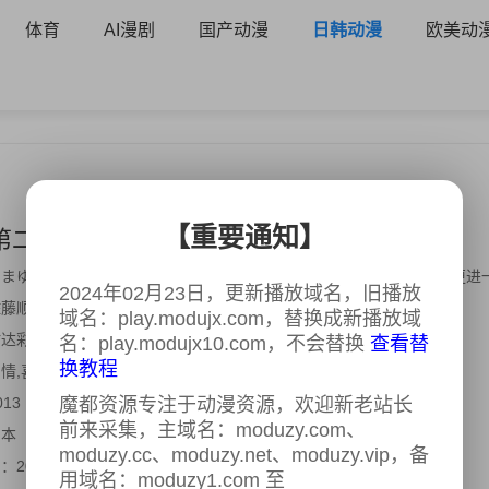
体育
AI漫剧
国产动漫
日韩动漫
欧美动
【重要通知】
第二季
12集全
まゆら〜もあぐれっしぶ〜 / 玉响 第2期 / 玉响：勇往直前 / 玉响：更进一步 / Tam
2024年02月23日，更新播放域名，旧播放
藤顺一,宇田钢之助,笠井贤一,则座诚
域名：play.modujx.com，替换成新播放域
达彩奈,阿澄佳奈,井口裕香,仪武祐子
名：play.modujx10.com，不会替换
查看替
换教程
情,喜剧,动画,家庭
013
魔都资源专注于动漫资源，欢迎新老站长
前来采集，主域名：moduzy.com、
日本
moduzy.cc、moduzy.net、moduzy.vip，备
间：
2023-08-18
用域名：moduzy1.com 至