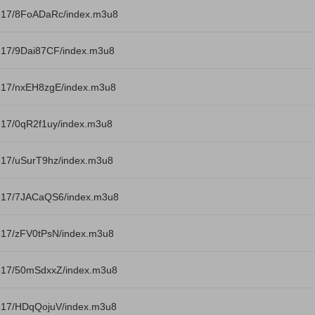
817/8FoADaRc/index.m3u8
817/9Dai87CF/index.m3u8
817/nxEH8zgE/index.m3u8
817/0qR2f1uy/index.m3u8
817/uSurT9hz/index.m3u8
817/7JACaQS6/index.m3u8
817/zFV0tPsN/index.m3u8
817/50mSdxxZ/index.m3u8
817/HDqQojuV/index.m3u8