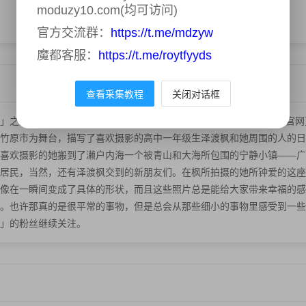
moduzy10.com(均可访问)
官方交流群：
https://t.me/mdzyw
魔都客服：
https://t.me/roytfyyds
查看采集教程
关闭对话框
」之后久违7年的新作品，该作被相继制作成OVA和TV动画。今日，官
竹原市为舞台，描写了喜欢摄影的高中一年级生泽渡枫和她周围的人的日
喜欢摄影的她搬到了濑户内海一个被青山和大海所包围的宁静小镇——广
居民，当然，还有泽渡枫交到的新朋友们。在枫所拍摄的她所钟爱的这座
像在一瞬间变成了具体的形状，而且这些照片总是能给大家带来幸福的感
。也许那真的是很平常的事物，但是总会从那些细小的事物里感受到一些
」的粉丝继续关注。