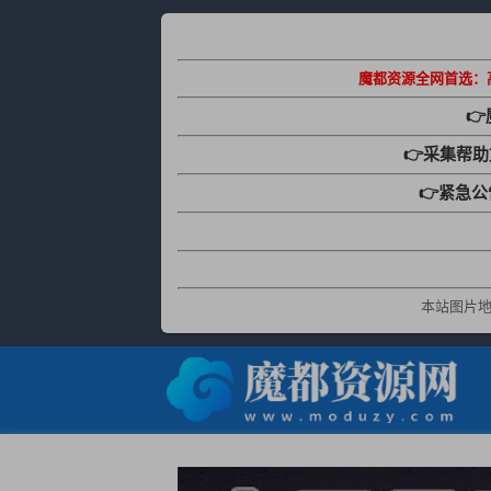
魔都资源全网首选：

👉采集帮
👉紧急
本站图片地