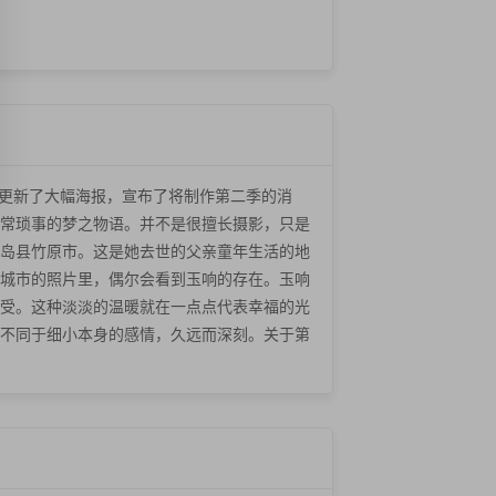
网更新了大幅海报，宣布了将制作第二季的消
常琐事的梦之物语。并不是很擅长摄影，只是
岛县竹原市。这是她去世的父亲童年生活的地
城市的照片里，偶尔会看到玉响的存在。玉响
受。这种淡淡的温暖就在一点点代表幸福的光
不同于细小本身的感情，久远而深刻。关于第