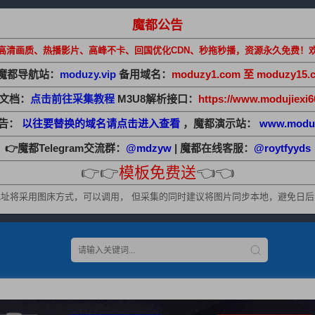
魔都公告
高清画质、热播影片、高峰不卡、回国优化CDN、秒拖秒播，资源永久免费！
魔都导航站：
moduzy.vip
备用域名：
moduzy1.com 至 moduzy15.
助文档：
点击前往采集教程
M3U8解析接口：
https://www.modujiexi6
公告：
以往要替换的域名请点击进入查看
，魔都演示站：
www.modu
👉魔都Telegram交流群：
@mdzyw
| 魔都在线客服：
@roytfyyds
👉👉
模板免费送
👈👈
址将采用图床方式，可以调用， 但采集的同时建议将图片同步本地，避免日后