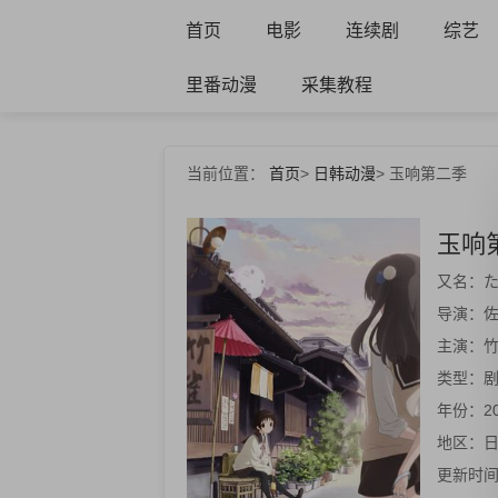
首页
电影
连续剧
综艺
里番动漫
采集教程
当前位置：
首页
>
日韩动漫
>
玉响第二季
玉响
又名：
た
导演：
佐
主演：
竹
类型：
剧
年份：
2
地区：
更新时