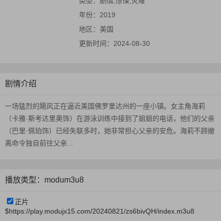
类型：
剧情,惊悚,灾难
年份：
2019
地区：
美国
更新时间：
2024-08-30
剧情介绍
一场猛烈的飓风正在逼近美国佛罗里达州的一座小镇。女主角海莉
（卡雅·斯考达里奥饰）在游泳训练中接到了姐姐的电话，他们的父亲
（巴里·佩珀饰）已经失联多时，她非常担心父亲的安危。海莉不顾撤
离命令独自前往父亲...
播放类型：modum3u8
正片
$https://play.modujx15.com/20240821/zs6bivQH/index.m3u8