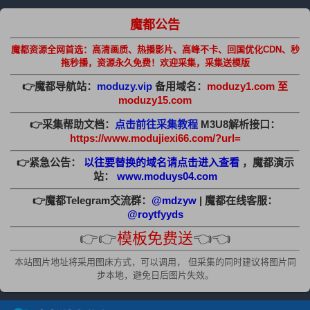
魔都公告
魔都资源全网首选：高清画质、热播影片、高峰不卡、回国优化CDN、秒
拖秒播，资源永久免费！欢迎采集，采集送模版
👉魔都导航站：
moduzy.vip
备用域名：
moduzy1.com 至
moduzy15.com
👉采集帮助文档：
点击前往采集教程
M3U8解析接口：
https://www.modujiexi66.com/?url=
👉紧急公告：
以往要替换的域名请点击进入查看
，魔都演示
站：
www.moduys04.com
👉魔都Telegram交流群：
@mdzyw
| 魔都在线客服：
@roytfyyds
👉👉
模板免费送
👈👈
本站图片地址将采用图床方式，可以调用， 但采集的同时建议将图片同
步本地，避免日后图片失效。