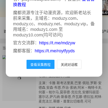
换教程
魔都资源专注于动漫资源，欢迎新老站长
前来采集，主域名：moduzy.com、
moduzy.cc、moduzy.net、moduzy.vip，备
用域名：moduzy1.com 至
首页
电影
连续剧
综艺
体育
AI漫剧
国产
moduzy10.com(均可访问)
官方交流群：
https://t.me/mdzyw
当前位置：
首页
>
电影
>
巨鳄风暴
魔都客服：
https://t.me/roytfyyds
巨鳄风暴
正片
查看采集教程
关闭对话框
又名：
Crawl
导演：
亚历山大·阿嘉
主演：
卡雅·斯考达里奥,巴里·佩珀,罗斯·安
德森,安森·布恩,乔治·索纳,阿米‧梅特卡夫,
何塞‧帕尔马,莫菲德·克拉克,安娜玛丽亚·
塞尔达,萨凡纳·斯泰恩,乔瓦娜·德拉加,柯林·
麦克法兰,蒂娜‧普里比切维奇,可可