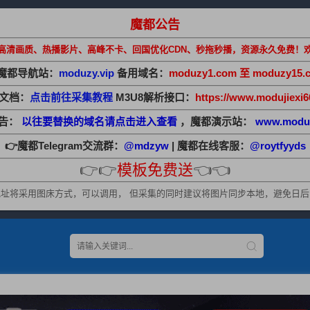
魔都公告
高清画质、热播影片、高峰不卡、回国优化CDN、秒拖秒播，资源永久免费！
魔都导航站：
moduzy.vip
备用域名：
moduzy1.com 至 moduzy15.
助文档：
点击前往采集教程
M3U8解析接口：
https://www.modujiexi6
公告：
以往要替换的域名请点击进入查看
，魔都演示站：
www.modu
👉魔都Telegram交流群：
@mdzyw
| 魔都在线客服：
@roytfyyds
👉👉
模板免费送
👈👈
址将采用图床方式，可以调用， 但采集的同时建议将图片同步本地，避免日后