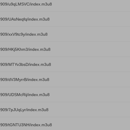
40909/u9qLMSVC/index.m3u8
0909/UAsNeqfq/index.m3u8
909/xxV9tc9y/index.m3u8
0909/HKj5Khm3/index.m3u8
0909/MTYv3bsD/index.m3u8
0909/dV3MyrrB/index.m3u8
0909/UDSMcRij/index.m3u8
0909/7pJUqLyr/index.m3u8
40909/tGNTU3NH/index.m3u8