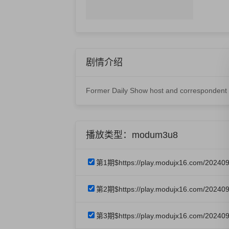
剧情介绍
Former Daily Show host and correspondent Jo
播放类型：modum3u8
第1期$https://play.modujx16.com/20240
第2期$https://play.modujx16.com/20240
第3期$https://play.modujx16.com/202409