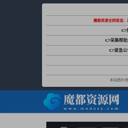
魔都资源全网首选：

👉采集帮
👉紧急
本站图片地