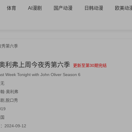
体育
AI漫剧
国产动漫
日韩动漫
欧美动
夜秀第六季
·奥利弗上周今夜秀第六季
更新至第30期完结
ast Week Tonight with John Oliver Season 6
暂无
翰·奥利弗
剧,脱口秀
019
美国
间：
2024-09-12