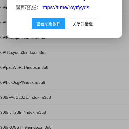
魔都客服：
https://t.me/roytfyyds
09/nqtBgG2l/index.m3u8
909/To8ZmhyQ/index.m3u8
查看采集教程
关闭对话框
09/FEZjIp2d/index.m3u8
909/TLsyeea3/index.m3u8
909/pzaWbFLT/index.m3u8
09/h5k0cgPl/index.m3u8
0909/FAqCL0ZU/index.m3u8
909/fJHzBfnI/index.m3u8
40909/KQ5STH9n/index.m3u8