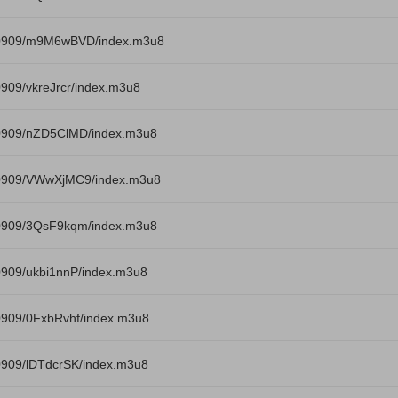
40909/m9M6wBVD/index.m3u8
909/vkreJrcr/index.m3u8
0909/nZD5ClMD/index.m3u8
40909/VWwXjMC9/index.m3u8
0909/3QsF9kqm/index.m3u8
909/ukbi1nnP/index.m3u8
0909/0FxbRvhf/index.m3u8
0909/lDTdcrSK/index.m3u8