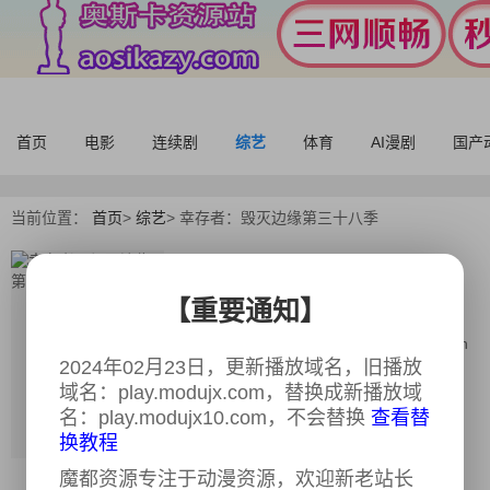
首页
电影
连续剧
综艺
体育
AI漫剧
国产
当前位置：
首页
>
综艺
>
幸存者：毁灭边缘第三十八季
幸存者：毁灭边缘第三十八
季
【重要通知】
全15期
又名：
Survivor: Edge of Extinction Season
38
2024年02月23日，更新播放域名，旧播放
域名：play.modujx.com，替换成新播放域
导演：
乔·德米奥
名：play.modujx10.com，不会替换
查看替
主演：
杰夫·普罗斯特,桑德拉·迪亚斯-泰因,
换教程
罗布·马里亚诺,乔·安格利姆,奥布里·布拉科,
约翰·科克兰,克里斯·安德伍德,凯莉·温特沃
魔都资源专注于动漫资源，欢迎新老站长