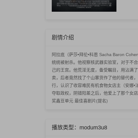
剧情介绍
阿拉底（萨莎•拜伦•科恩 Sacha Bar
统统被射杀。他视察核武器实验室，对于不合
己的王宫。他荒淫无度，备受瞩目，用沾满了血腥
卖，后者竟然找了个山寨货作了他的替代者，
行，认识了收容难民有机食物女店主（安娜•法
夺取政权，阴错阳差之后，他爱上了那个女店主
奖鑫豆单元 最佳喜剧片(提名)
播放类型：modum3u8