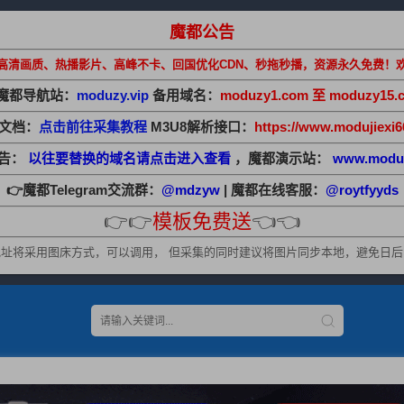
魔都公告
高清画质、热播影片、高峰不卡、回国优化CDN、秒拖秒播，资源永久免费！
魔都导航站：
moduzy.vip
备用域名：
moduzy1.com 至 moduzy15.
助文档：
点击前往采集教程
M3U8解析接口：
https://www.modujiexi6
公告：
以往要替换的域名请点击进入查看
，魔都演示站：
www.modu
👉魔都Telegram交流群：
@mdzyw
| 魔都在线客服：
@roytfyyds
👉👉
模板免费送
👈👈
址将采用图床方式，可以调用， 但采集的同时建议将图片同步本地，避免日后