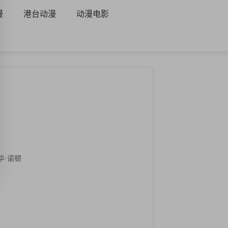
漫
港台动漫
动漫电影
华·诺顿