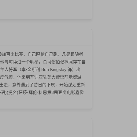
治。他参加百米比赛，自己鸣枪自己跑，凡是跟随者
他每每睡过一个明星，总习惯拍张裸照存在自
•金斯利 Ben Kingsley 饰）出
度气愤。他来到瓦迪亚驻美大使馆前示威游
离店出走，意外遇到了昔日的下属，开始谋划重新
)(提名)萨莎·拜伦·科恩第3届豆瓣电影鑫像