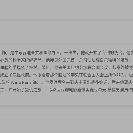
on Cohen 饰）是中东瓦迪亚共和国领导人。一出生，他就开始了专制的统
心意的科学家统统铲除。他接见外国元首，总习惯炫耀自己独特的腋臭。
的手握紧了权杖。某日，他来美国纽约参加联合国会议，却意外被牧羊人将军（本
成立了傀儡政府。他眼看着那个脑残的李鬼在联合国大会上胡作非为，极
瑞丝 Anna Faris 饰）。他隐姓埋名来到店中闹出很多笑话，后来他
，并开始了复仇之旅……第3届豆瓣电影鑫像奖鑫豆单元 最佳男演员(外语