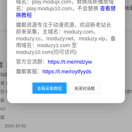
域名：play.modujx.com，替换成新播放域
体育
名：play.modujx10.com，不会替换
AI漫剧
国产动漫
日韩动漫
查看替
欧美动
换教程
魔都资源专注于动漫资源，欢迎新老站长
前来采集，主域名：moduzy.com、
moduzy.cc、moduzy.net、moduzy.vip，备
用域名：moduzy1.com 至
moduzy10.com(均可访问)
官方交流群：
https://t.me/mdzyw
者
正片
魔都客服：
https://t.me/roytfyyds
钝裁者(港) , 大独裁者落难记(台)
里·查尔斯
查看采集教程
关闭对话框
莎·拜伦·科恩,本·金斯利,杰森·曼兹沃克斯,梅根·福克斯,安娜·法瑞丝,爱德
古装
012
美国
间：
2024-10-02