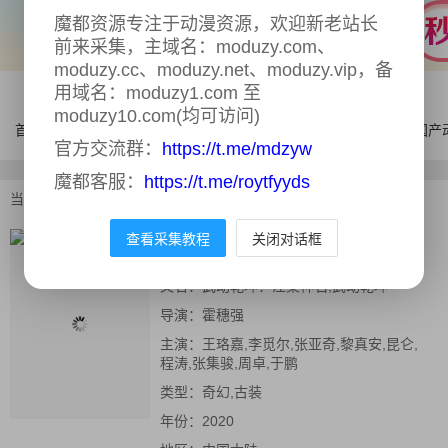
魔都资源专注于动漫资源，欢迎新老站长
前来采集，主域名：moduzy.com、
moduzy.cc、moduzy.net、moduzy.vip，备
用域名：moduzy1.com 至
moduzy10.com(均可访问)
首页
电影
连续剧
综艺
体育
AI漫剧
国产
官方交流群：
https://t.me/mdzyw
魔都客服：
https://t.me/roytfyyds
当前位置：
首页
>
电影
>
武动乾坤
查看采集教程
关闭对话框
武动乾坤
正片
又名：
武动乾坤：涅槃神石,武动乾坤
导演：
霍穗强
主演：
王珞嘉,李觅尔,张亚奇,黎真安,昆仑,
程涛,张集骏,周卓,于鹏
类型：
奇幻,古装
年份：
2020