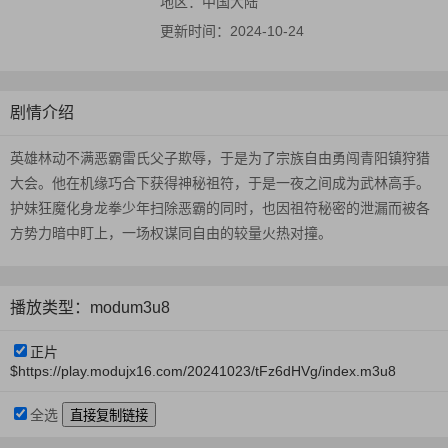
地区：
中国大陆
更新时间：
2024-10-24
剧情介绍
英雄林动不满恶霸雷氏父子欺辱，于是为了宗族自由勇闯青阳镇狩猎
大会。他在机缘巧合下获得神秘祖符，于是一夜之间成为武林高手。
护妹狂魔化身龙拳少年扫除恶霸的同时，也因祖符秘密的泄漏而被各
方势力暗中盯上，一场权谋同自由的较量火热对撞。
播放类型：modum3u8
正片
$https://play.modujx16.com/20241023/tFz6dHVg/index.m3u8
全选