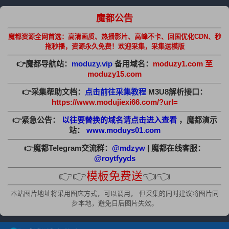
魔都公告
魔都资源全网首选：高清画质、热播影片、高峰不卡、回国优化CDN、秒
拖秒播，资源永久免费！欢迎采集，采集送模版
👉魔都导航站：
moduzy.vip
备用域名：
moduzy1.com 至
moduzy15.com
👉采集帮助文档：
点击前往采集教程
M3U8解析接口：
https://www.modujiexi66.com/?url=
👉紧急公告：
以往要替换的域名请点击进入查看
，魔都演示
站：
www.moduys01.com
👉魔都Telegram交流群：
@mdzyw
| 魔都在线客服：
@roytfyyds
👉👉
模板免费送
👈👈
本站图片地址将采用图床方式，可以调用， 但采集的同时建议将图片同
步本地，避免日后图片失效。