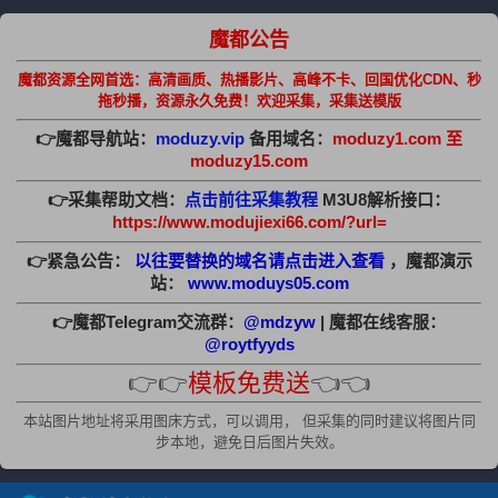
魔都公告
魔都资源全网首选：高清画质、热播影片、高峰不卡、回国优化CDN、秒
拖秒播，资源永久免费！欢迎采集，采集送模版
👉魔都导航站：
moduzy.vip
备用域名：
moduzy1.com 至
moduzy15.com
👉采集帮助文档：
点击前往采集教程
M3U8解析接口：
https://www.modujiexi66.com/?url=
👉紧急公告：
以往要替换的域名请点击进入查看
，魔都演示
站：
www.moduys05.com
👉魔都Telegram交流群：
@mdzyw
| 魔都在线客服：
@roytfyyds
👉👉
模板免费送
👈👈
本站图片地址将采用图床方式，可以调用， 但采集的同时建议将图片同
步本地，避免日后图片失效。