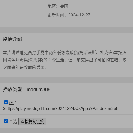
地区：
美国
更新时间：
2024-12-27
剧情介绍
本片讲述迪克西黑手党中两名低级毒贩(海姆斯沃斯、杜克饰)本按照
阿肯色州毒枭(沃恩饰)的命令生活，但一笔交易出了可怕的差错，随
之而来的是致命的后果。
播放类型：modum3u8
正片
$https://play.modujx11.com/20241224/CzAppa9A/index.m3u8
全选