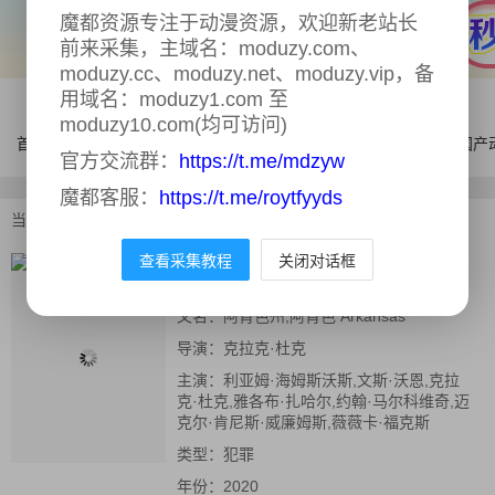
魔都资源专注于动漫资源，欢迎新老站长
前来采集，主域名：moduzy.com、
moduzy.cc、moduzy.net、moduzy.vip，备
用域名：moduzy1.com 至
moduzy10.com(均可访问)
首页
电影
连续剧
综艺
体育
AI漫剧
国产
官方交流群：
https://t.me/mdzyw
魔都客服：
https://t.me/roytfyyds
当前位置：
首页
>
电影
>
阿肯色
查看采集教程
关闭对话框
阿肯色
正片
又名：
阿肯色州,阿肯色 Arkansas
导演：
克拉克·杜克
主演：
利亚姆·海姆斯沃斯,文斯·沃恩,克拉
克·杜克,雅各布·扎哈尔,约翰·马尔科维奇,迈
克尔·肯尼斯·威廉姆斯,薇薇卡·福克斯
类型：
犯罪
年份：
2020