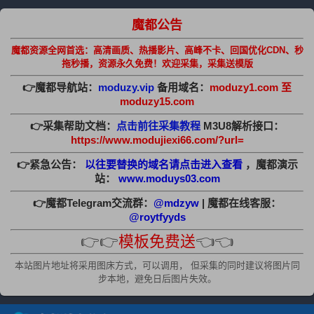
魔都公告
魔都资源全网首选：高清画质、热播影片、高峰不卡、回国优化CDN、秒
拖秒播，资源永久免费！欢迎采集，采集送模版
👉魔都导航站：
moduzy.vip
备用域名：
moduzy1.com 至
moduzy15.com
👉采集帮助文档：
点击前往采集教程
M3U8解析接口：
https://www.modujiexi66.com/?url=
👉紧急公告：
以往要替换的域名请点击进入查看
，魔都演示
站：
www.moduys03.com
👉魔都Telegram交流群：
@mdzyw
| 魔都在线客服：
@roytfyyds
👉👉
模板免费送
👈👈
本站图片地址将采用图床方式，可以调用， 但采集的同时建议将图片同
步本地，避免日后图片失效。