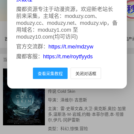
魔都资源专注于动漫资源，欢迎新老站长
前来采集，主域名：moduzy.com、
moduzy.cc、moduzy.net、moduzy.vip，备
用域名：moduzy1.com 至
moduzy10.com(均可访问)
首页
电影
连续剧
综艺
体育
AI漫剧
国产
官方交流群：
https://t.me/mdzyw
魔都客服：
https://t.me/roytfyyds
当前位置：
首页
>
电影
>
冰肤传说
查看采集教程
关闭对话框
冰肤传说
正片
又名：
冷皮,冰海异种(台),La piel fría,冰肤
传说 Cold Skin
导演：
泽维尔·吉恩斯
主演：
雷·史蒂文森,大卫·奥克斯,奥拉·加里
多,温斯洛·M·岩城,约翰·本菲尔德,本·坦普
尔,伊凡·冈萨雷斯
类型：
科幻,惊悚,冒险