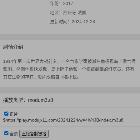
年份：
2017
地区：
西班牙,法国
更新时间：
2024-12-28
剧情介绍
1914年第一次世界大战前夕，一名气象学家被派往南极孤岛上做气候
观测。然而他很快发现，岛上除了他和一个疯疯癫癫的灯塔员，还有
其它生物的存在...影片改编自同名小说。
播放类型：modum3u8
正片
$https://play.modujx11.com/20241224/wX4lV4JB/index.m3u8
全选