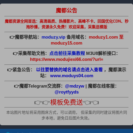
魔都公告
魔都资源全网首选：高清画质、热播影片、高峰不卡、回国优化CDN、秒
拖秒播，资源永久免费！欢迎采集，采集送模版
👉魔都导航站：
moduzy.vip
备用域名：
moduzy1.com 至
moduzy15.com
👉采集帮助文档：
点击前往采集教程
M3U8解析接口：
https://www.modujiexi66.com/?url=
👉紧急公告：
以往要替换的域名请点击进入查看
，魔都演示
站：
www.moduys04.com
👉魔都Telegram交流群：
@mdzyw
| 魔都在线客服：
@roytfyyds
👉👉
模板免费送
👈👈
本站图片地址将采用图床方式，可以调用， 但采集的同时建议将图片同
步本地，避免日后图片失效。