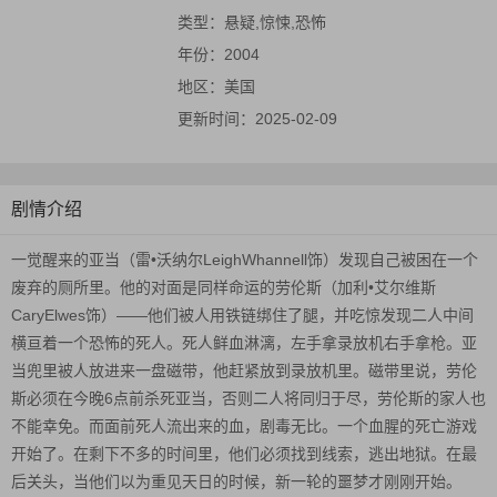
类型：
悬疑,惊悚,恐怖
年份：
2004
地区：
美国
更新时间：
2025-02-09
剧情介绍
一觉醒来的亚当（雷•沃纳尔LeighWhannell饰）发现自己被困在一个
废弃的厕所里。他的对面是同样命运的劳伦斯（加利•艾尔维斯
CaryElwes饰）——他们被人用铁链绑住了腿，并吃惊发现二人中间
横亘着一个恐怖的死人。死人鲜血淋漓，左手拿录放机右手拿枪。亚
当兜里被人放进来一盘磁带，他赶紧放到录放机里。磁带里说，劳伦
斯必须在今晚6点前杀死亚当，否则二人将同归于尽，劳伦斯的家人也
不能幸免。而面前死人流出来的血，剧毒无比。一个血腥的死亡游戏
开始了。在剩下不多的时间里，他们必须找到线索，逃出地狱。在最
后关头，当他们以为重见天日的时候，新一轮的噩梦才刚刚开始。