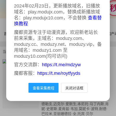
2024年02月23日，更新播放域名，旧播放
域名：play.modujx.com，替换成新播放域
名：play.modujx10.com，不会替换
查看替
换教程
魔都资源专注于动漫资源，欢迎新老站长
首页
电影
连续剧
综艺
体育
AI漫剧
国产
前来采集，主域名：moduzy.com、
moduzy.cc、moduzy.net、moduzy.vip，备
用域名：moduzy1.com 至
当前位置：
首页
>
电影
>
电锯惊魂
moduzy10.com(均可访问)
官方交流群：
https://t.me/mdzyw
电锯惊魂
正片
魔都客服：
https://t.me/roytfyyds
又名：
恐惧斗室(港),夺魂锯(台),你死我活,
链锯惊魂,电锯惊魂 Saw
导演：
温子仁
查看采集教程
关闭对话框
主演：
雷·沃纳尔,加利·艾尔维斯,丹尼·格洛
弗,梁振邦,迪娜·迈耶,迈克·巴特斯,保罗·古
德勒支,迈克尔·爱默生,本尼托·马丁内斯,肖
妮·史密斯,麦肯兹·韦加,莫妮卡·波特,耐德·
巴拉米,亚丽姗德拉·全,托宾·贝尔