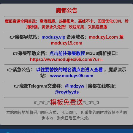
魔都公告
魔都资源全网首选：高清画质、热播影片、高峰不卡、回国优化CDN、秒
拖秒播，资源永久免费！欢迎采集，采集送模版
👉魔都导航站：
moduzy.vip
备用域名：
moduzy1.com 至
moduzy15.com
👉采集帮助文档：
点击前往采集教程
M3U8解析接口：
https://www.modujiexi66.com/?url=
👉紧急公告：
以往要替换的域名请点击进入查看
，魔都演示
站：
www.moduys05.com
👉魔都Telegram交流群：
@mdzyw
| 魔都在线客服：
@roytfyyds
👉👉
模板免费送
👈👈
本站图片地址将采用图床方式，可以调用， 但采集的同时建议将图片同
步本地，避免日后图片失效。