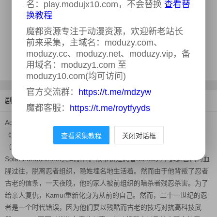
名：play.modujx10.com，不会替换
查看替
Kikuchi
换教程
类型：
剧情,动作,科幻,动画,惊悚,犯罪
魔都资源专注于动漫资源，欢迎新老站长
年份：
2024
前来采集，主域名：moduzy.com、
地区：
日本,美国
moduzy.cc、moduzy.net、moduzy.vip，备
更新时间：
2025-05-04
用域名：moduzy1.com 至
moduzy10.com(均可访问)
官方交流群：
https://t.me/mdzyw
剧情介绍
魔都客服：
https://t.me/roytfyyds
AdultSwim宣布制作科幻动作冒险题材原创动画剧集
《NinjaKamui》，朴性厚（《咒术回战》导演）执导，岡崎能士
查看采集教程
关闭对话框
（《星球大战：幻境》）负责角色设计，E&HProduction和
SolaEntertainment共同制作。故事讲述忍者Kamui为了逃避自己的血
腥过往，脱离忍者组织，隐姓埋名地生活着。然而由于他背叛了忍者
古老的信条，一天夜晚，他的家人被前组织的暗杀者残忍杀害。为了
给亲人复仇，Kamui重新化身为从前的自己。然而，二十一世纪的忍
者是一个时代错误，因为他们要以残酷而古老的技巧对抗高科技武