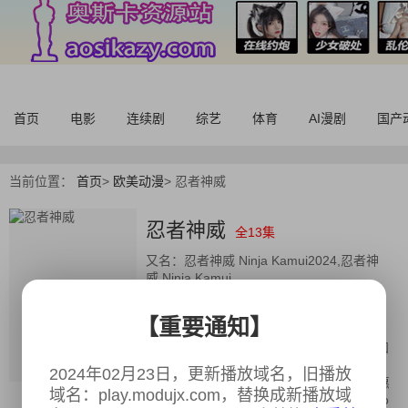
首页
电影
连续剧
综艺
体育
AI漫剧
国产
当前位置：
首页
>
欧美动漫
>
忍者神威
忍者神威
全13集
又名：
忍者神威 Ninja Kamui2024,忍者神
威 Ninja Kamui
导演：
朴性厚
【重要通知】
主演：
津田健次郎,Atsushi Ono,若井友
希,Arata Kimura,日野由利加,橘龙丸,志村知
幸,下鹤直幸,高濑右光,中村悠一,土师孝也,
2024年02月23日，更新播放域名，旧播放
高桥伸也,山路和弘,佐藤节二,驹田航,竹内惠
域名：play.modujx.com，替换成新播放域
美子,奈波果林,星野贵纪,山田浩贵,Yasuhiro