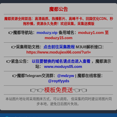
魔都公告
魔都资源全网首选：高清画质、热播影片、高峰不卡、回国优化CDN、秒
拖秒播，资源永久免费！欢迎采集，采集送模版
👉魔都导航站：
moduzy.vip
备用域名：
moduzy1.com 至
moduzy15.com
👉采集帮助文档：
点击前往采集教程
M3U8解析接口：
https://www.modujiexi66.com/?url=
👉紧急公告：
以往要替换的域名请点击进入查看
，魔都演示
站：
www.moduys05.com
👉魔都Telegram交流群：
@mdzyw
| 魔都在线客服：
@roytfyyds
👉👉
模板免费送
👈👈
本站图片地址将采用图床方式，可以调用， 但采集的同时建议将图片同
步本地，避免日后图片失效。