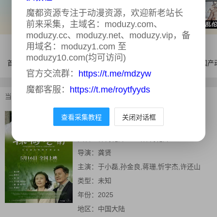
魔都资源专注于动漫资源，欢迎新老站长
前来采集，主域名：moduzy.com、
moduzy.cc、moduzy.net、moduzy.vip，备
用域名：moduzy1.com 至
moduzy10.com(均可访问)
首页
电影
连续剧
综艺
体育
AI漫剧
国产
官方交流群：
https://t.me/mdzyw
魔都客服：
https://t.me/roytfyyds
当前位置：
首页
>
电影
>
楝树花开
查看采集教程
关闭对话框
楝树花开
正片
又名：
楝树花开2025,楝树花开
导演：
龚贤
主演：
于小磊,孙金良,蒋珊,忻宇杰,许还山
类型：
未知
年份：
2025
地区：
中国大陆