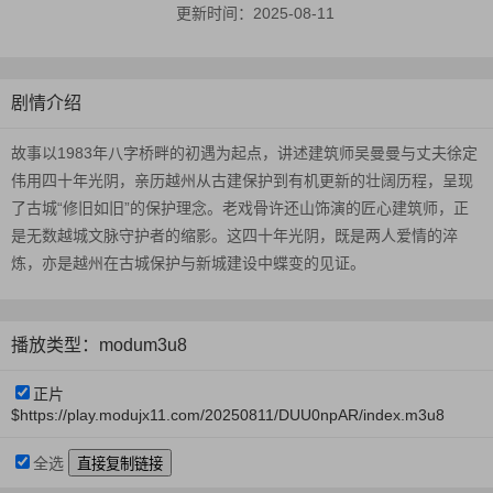
更新时间：
2025-08-11
剧情介绍
故事以1983年八字桥畔的初遇为起点，讲述建筑师吴曼曼与丈夫徐定
伟用四十年光阴，亲历越州从古建保护到有机更新的壮阔历程，呈现
了古城“修旧如旧”的保护理念。老戏骨许还山饰演的匠心建筑师，正
是无数越城文脉守护者的缩影。这四十年光阴，既是两人爱情的淬
炼，亦是越州在古城保护与新城建设中蝶变的见证。
播放类型：modum3u8
正片
$https://play.modujx11.com/20250811/DUU0npAR/index.m3u8
全选