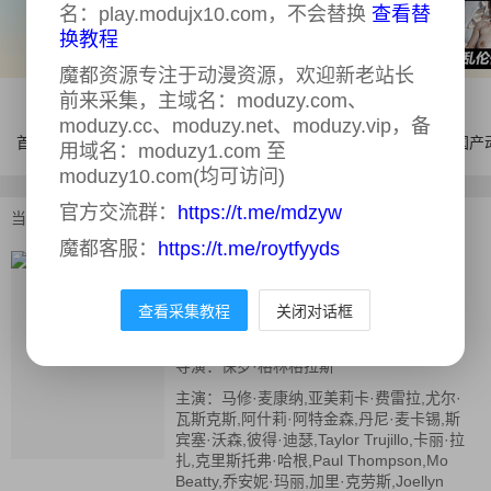
名：play.modujx10.com，不会替换
查看替
换教程
魔都资源专注于动漫资源，欢迎新老站长
前来采集，主域名：moduzy.com、
moduzy.cc、moduzy.net、moduzy.vip，备
首页
电影
连续剧
综艺
体育
AI漫剧
国产
用域名：moduzy1.com 至
moduzy10.com(均可访问)
官方交流群：
https://t.me/mdzyw
当前位置：
首页
>
电影
>
火烧天堂镇
魔都客服：
https://t.me/roytfyyds
火烧天堂镇
正片
查看采集教程
关闭对话框
又名：
Lost Bus,迷路的公车,火烧天堂镇
The Lost Bus
导演：
保罗·格林格拉斯
主演：
马修·麦康纳,亚美莉卡·费雷拉,尤尔·
瓦斯克斯,阿什莉·阿特金森,丹尼·麦卡锡,斯
宾塞·沃森,彼得·迪瑟,Taylor Trujillo,卡丽·拉
扎,克里斯托弗·哈根,Paul Thompson,Mo
Beatty,乔安妮·玛丽,加里·克劳斯,Joellyn