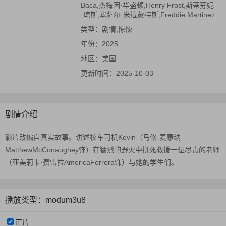
Baca,杰梅因·华盛顿,Henry Frost,斯蒂芬妮
·琼斯,塞萨尔·米拉蒙特斯,Freddie Martinez
类型：
剧情,惊悚
年份：
2025
地区：
美国
更新时间：
2025-10-03
剧情介绍
影片改编自真实故事。讲述校车司机Kevin（马修·麦康纳
MatthewMcConaughey饰）在猛烈的野火中拼死救援一位尽责的老师
（亚美莉卡·费雷拉AmericaFerrera饰）与她的学生们。
播放类型：modum3u8
正片