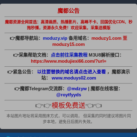
魔都公告
魔都资源全网首选：高清画质、热播影片、高峰不卡、回国优化CDN、秒
拖秒播，资源永久免费！欢迎采集，采集送模版
👉魔都导航站：
moduzy.vip
备用域名：
moduzy1.com 至
moduzy15.com
👉采集帮助文档：
点击前往采集教程
M3U8解析接口：
https://www.modujiexi66.com/?url=
👉紧急公告：
以往要替换的域名请点击进入查看
，魔都演示
站：
www.moduys02.com
👉魔都Telegram交流群：
@mdzyw
| 魔都在线客服：
@roytfyyds
👉👉
模板免费送
👈👈
本站图片地址将采用图床方式，可以调用， 但采集的同时建议将图片同
步本地，避免日后图片失效。