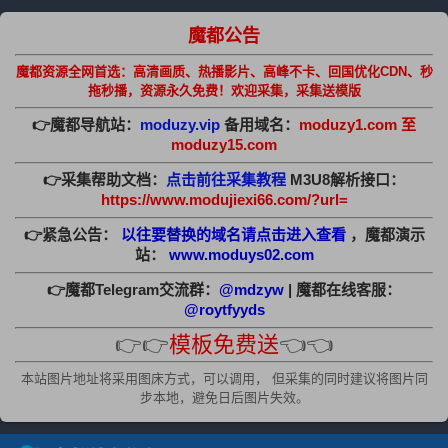
魔都公告
魔都资源全网首选：高清画质、热播影片、高峰不卡、回国优化CDN、秒
拖秒播，资源永久免费！欢迎采集，采集送模版
👉魔都导航站：
moduzy.vip
备用域名：
moduzy1.com 至
moduzy15.com
👉采集帮助文档：
点击前往采集教程
M3U8解析接口：
https://www.modujiexi66.com/?url=
👉紧急公告：
以往要替换的域名请点击进入查看
，魔都演示
站：
www.moduys02.com
👉魔都Telegram交流群：
@mdzyw
| 魔都在线客服：
@roytfyyds
👉👉
模板免费送
👈👈
本站图片地址将采用图床方式，可以调用， 但采集的同时建议将图片同
步本地，避免日后图片失效。