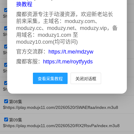
换教程
第03集
魔都资源专注于动漫资源，欢迎新老站长
$https://play.modujx11.com/20260505/ku2HwLCu/index.m3u8
前来采集，主域名：moduzy.com、
moduzy.cc、moduzy.net、moduzy.vip，备
第04集
用域名：moduzy1.com 至
$https://play.modujx11.com/20260505/Ij001Vfn/index.m3u8
moduzy10.com(均可访问)
第05集
官方交流群：
https://t.me/mdzyw
$https://play.modujx11.com/20260513/AyoQv5n9/index.m3u8
魔都客服：
https://t.me/roytfyyds
第06集
$https://play.modujx11.com/20260513/7pwpUeF8/index.m3u8
查看采集教程
关闭对话框
第07集
$https://play.modujx11.com/20260513/2dQ4xAmQ/index.m3u8
第08集
$https://play.modujx11.com/20260520/SWAEffaa/index.m3u8
第09集
$https://play.modujx11.com/20260520/RX2RsvPa/index.m3u8