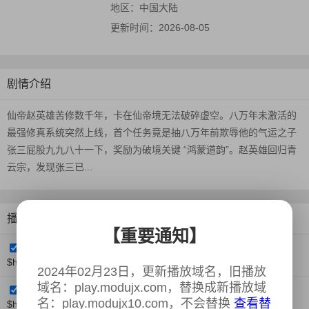
地区：
中国大陆
更新时间：
2026-08-05
剧情介绍
仙帝赵英雄苦修数千年，卡在仙帝境无法破碎虚空。八万年未激活的
最强修真系统突然上线，首个任务竟是抽八万年前欺辱他的气运之子
张三屁股九九八十一下，奖励为破境关键 “鸿蒙道韵”。赵英雄回归青
云宗，发现张三已...
播放类型：modum3u8
【重要通知】
第01集
$https://play.modujx11.com/20260505/Vzmdro24/index.m3u8
2024年02月23日，更新播放域名，旧播放
域名：play.modujx.com，替换成新播放域
第02集
名：play.modujx10.com，不会替换
查看替
$https://play.modujx11.com/20260505/PG97Tbhc/index.m3u8