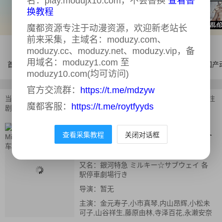
名：play.modujx10.com，不会替换
查看替
换教程
魔都资源专注于动漫资源，欢迎新老站长
前来采集，主域名：moduzy.com、
moduzy.cc、moduzy.net、moduzy.vip，备
用域名：moduzy1.com 至
首页
电影
连续剧
综艺
体育
AI漫剧
国产
moduzy10.com(均可访问)
官方交流群：
https://t.me/mdzyw
当前位置：
首页
>
动漫电影
>
银河特急 Milky✩Subway 各站停车前往
魔都客服：
https://t.me/roytfyyds
剧场
银河特急 Milky✩Subway 各
查看采集教程
关闭对话框
站停车前往剧场
正片
又名：
銀河特急 ミルキー☆サブウェイ 各
駅停車劇場行き
导演：
暂无
主演：
金元寿子,小市真琴,内山昂辉,小松未
可子,山谷祥生,藤原由林,寺泽百花,永濑安奈