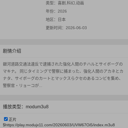
类型：
喜剧,科幻,动画
年份：
2026
地区：
日本
更新时间：
2026-06-03
剧情介绍
銀河道路交通法違反で逮捕された強化人間のチハルとサイボーグの
マキナ。 同じタイミングで警察に捕まった、強化人間のアカネとカ
ナタ、サイボーグのカートとマックスらクセのあるコンビを集め、
警察官・リョーコが...
播放类型：modum3u8
正片
$https://play.modujx11.com/20260603/UVW67Oi5/index.m3u8