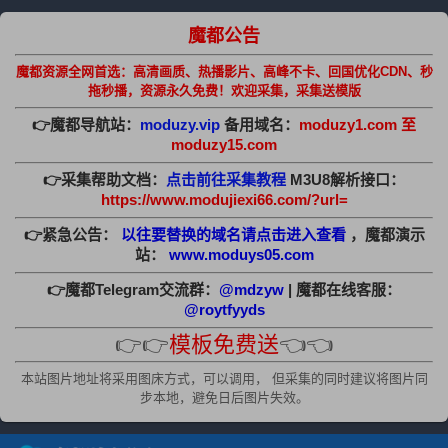
魔都公告
魔都资源全网首选：高清画质、热播影片、高峰不卡、回国优化CDN、秒
拖秒播，资源永久免费！欢迎采集，采集送模版
👉魔都导航站：
moduzy.vip
备用域名：
moduzy1.com 至
moduzy15.com
👉采集帮助文档：
点击前往采集教程
M3U8解析接口：
https://www.modujiexi66.com/?url=
👉紧急公告：
以往要替换的域名请点击进入查看
，魔都演示
站：
www.moduys05.com
👉魔都Telegram交流群：
@mdzyw
| 魔都在线客服：
@roytfyyds
👉👉
模板免费送
👈👈
本站图片地址将采用图床方式，可以调用， 但采集的同时建议将图片同
步本地，避免日后图片失效。