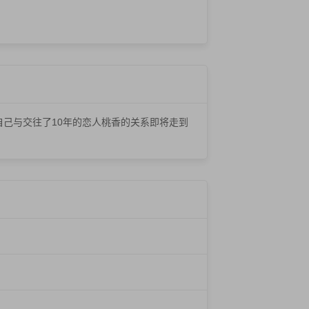
自己与交往了10年的恋人桃香的关系即将走到