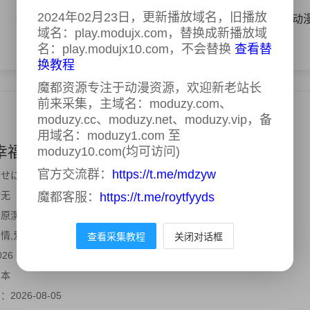
2024年02月23日，更新播放域名，旧播放
体育
AI漫剧
国产动漫
日韩动漫
欧美动
域名：play.modujx.com，替换成新播放域
名：play.modujx10.com，不会替换
查看替
换教程
魔都资源专注于动漫资源，欢迎新老站长
前来采集，主域名：moduzy.com、
moduzy.cc、moduzy.net、moduzy.vip，备
用域名：moduzy1.com 至
幸福的政宗君
moduzy10.com(均可访问)
更新至05集
官方交流群：
https://t.me/mdzyw
幸せになりたいマサムネ君
暂无
魔都客服：
https://t.me/roytfyyds
原滉,秋田汐梨,齐藤渚,简秀吉,中泽元纪
情,爱情
查看采集教程
关闭对话框
026
日本
间：
2026-08-05