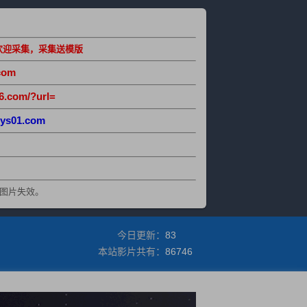
欢迎采集，采集送模版
com
6.com/?url=
ys01.com
图片失效。
今日更新：
83
本站影片共有：
86746