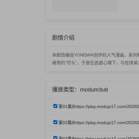
剧情介绍
本剧改编自YONEMAI创作的人气漫画，系
被甩的“尽头”，于是在逃避心理下，与在拼桌酒吧
播放类型：modum3u8
第01集$https://play.modujx17.com/2026
第02集$https://play.modujx17.com/2026
第03集$https://play.modujx17.com/2026