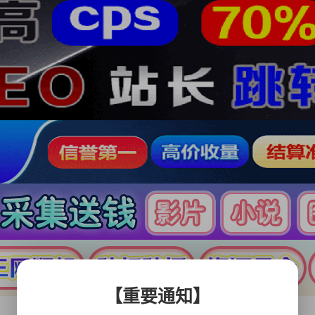
【重要通知】