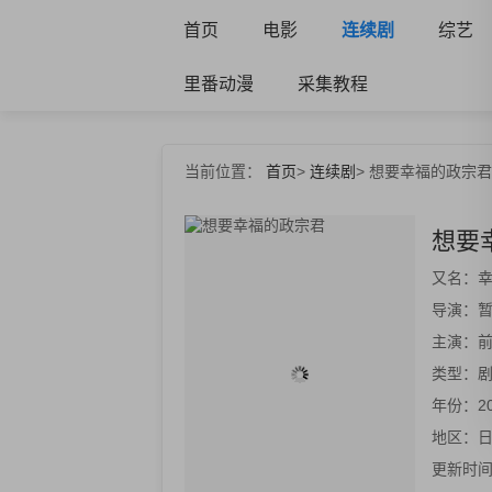
首页
电影
连续剧
综艺
里番动漫
采集教程
当前位置：
首页
>
连续剧
>
想要幸福的政宗君
想要
又名：
导演：
主演：
前
类型：
剧
年份：
2
地区：
更新时