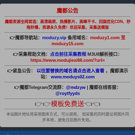
魔都公告
魔都资源全网首选：高清画质、热播影片、高峰不卡、回国优化CDN、秒
拖秒播，资源永久免费！欢迎采集，采集送模版
👉魔都导航站：
moduzy.vip
备用域名：
moduzy1.com 至
moduzy15.com
👉采集帮助文档：
点击前往采集教程
M3U8解析接口：
https://www.modujiexi66.com/?url=
👉紧急公告：
以往要替换的域名请点击进入查看
，魔都演示
站：
www.moduys02.com
👉魔都Telegram交流群：
@mdzyw
| 魔都在线客服：
@roytfyyds
👉👉
模板免费送
👈👈
本站图片地址将采用图床方式，可以调用， 但采集的同时建议将图片同
步本地，避免日后图片失效。