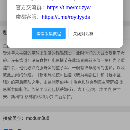
地区：
美国
官方交流群：
https://t.me/mdzyw
更新时间：
2024-06-13
魔都客服：
https://t.me/roytfyyds
剧情介绍
查看采集教程
关闭对话框
总统穆里根和他身边一群仅存的幸存者开始逐渐意识到在一个荒芜、
受外星人摧毁的星球上生活的残酷现实，此时他们的忠诚度受到了考
验。没有管道！没有食物！电影情节在此场景面前不值一提！为了重
建社会，他们必须克服野蛮的童子军、一艘有致命秘密的游轮，以及
彼此之间的分歧。《新地球总统》出自《我为喜剧狂》和《我本坚
强》的幕后团队之手，由监制罗伯特·卡洛克和联合剧集主管萨姆·米
恩斯共同制作。监制团队还包括蒂娜·菲、大卫·迈纳、埃里克·古里
安、斯科特·格林伯格和乔尔·库瓦哈拉。
播放类型：modum3u8