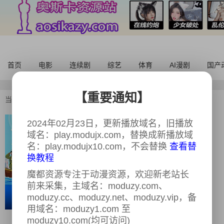
首页
电影
连续剧
综艺
体育
AI漫剧
国产
【重要通知】
当前位置：
首页
>
欧美动漫
>
新地球总统第二季
2024年02月23日，更新播放域名，旧播放
新地球总统第二季
全10集
域名：play.modujx.com，替换成新播放域
又名：
穆里根,罩不住总统（台）,新地球总
名：play.modujx10.com，不会替换
查看替
统 第二季 Mulligan Season 2
换教程
导演：
内详
魔都资源专注于动漫资源，欢迎新老站长
主演：
内详
前来采集，主域名：moduzy.com、
类型：
科幻,动画
moduzy.cc、moduzy.net、moduzy.vip，备
用域名：moduzy1.com 至
年份：
2024
moduzy10.com(均可访问)