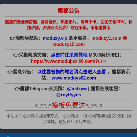
魔都公告
魔都资源全网首选：高清画质、热播影片、高峰不卡、回国优化CDN、秒
拖秒播，资源永久免费！欢迎采集，采集送模版
👉魔都导航站：
moduzy.vip
备用域名：
moduzy1.com 至
moduzy15.com
👉采集帮助文档：
点击前往采集教程
M3U8解析接口：
https://www.modujiexi66.com/?url=
👉紧急公告：
以往要替换的域名请点击进入查看
，魔都演示
站：
www.moduys02.com
👉魔都Telegram交流群：
@mdzyw
| 魔都在线客服：
@roytfyyds
👉👉
模板免费送
👈👈
本站图片地址将采用图床方式，可以调用， 但采集的同时建议将图片同
步本地，避免日后图片失效。