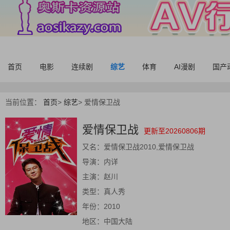
首页
电影
连续剧
综艺
体育
AI漫剧
国产
当前位置：
首页
>
综艺
>
爱情保卫战
爱情保卫战
更新至20260806期
又名：
爱情保卫战2010,爱情保卫战
导演：
内详
主演：
赵川
类型：
真人秀
年份：
2010
地区：
中国大陆