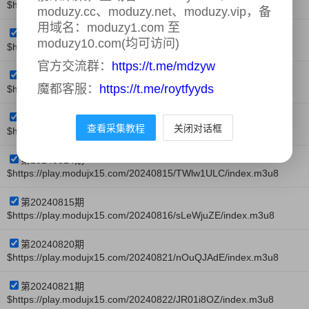
$https://play.modujx13.com/20240807/PHjBSNdd/index.m3u8
moduzy.cc、moduzy.net、moduzy.vip，备
用域名：moduzy1.com 至
第20240807期
moduzy10.com(均可访问)
$https://play.modujx13.com/20240808/HdWMTZtN/index.m3u8
官方交流群：
https://t.me/mdzyw
第20240808期
魔都客服：
https://t.me/roytfyyds
$https://play.modujx13.com/20240809/LZpKApN5/index.m3u8
第20240813期
查看采集教程
关闭对话框
$https://play.modujx14.com/20240814/udjUpXZ0/index.m3u8
第20240814期
$https://play.modujx15.com/20240815/TWlw1ULC/index.m3u8
第20240815期
$https://play.modujx15.com/20240816/sLeWjuZE/index.m3u8
第20240820期
$https://play.modujx15.com/20240821/nOuQJAdE/index.m3u8
第20240821期
$https://play.modujx15.com/20240822/JR01i8OZ/index.m3u8