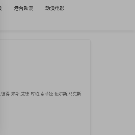
漫
港台动漫
动漫电影
彼得·弗斯,艾德·库珀,索菲娅·迈尔斯,马克斯·